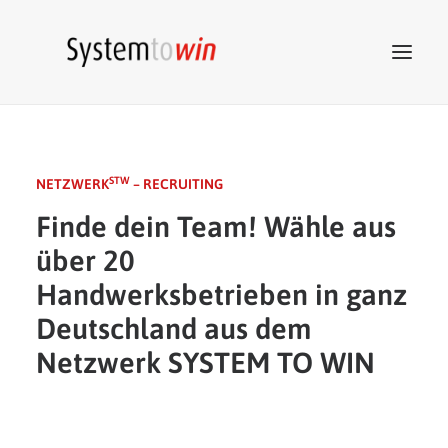
System to win
STW
NETZWERK
– RECRUITING
STW
Netzwerk
Finde dein Team! Wähle aus
STW
Beratung
über 20
STW
Akademie
Handwerksbetrieben in ganz
STW
Marketing
Deutschland aus dem
STW
Tools
Netzwerk SYSTEM TO WIN
Kontakt
ZUM SHOP