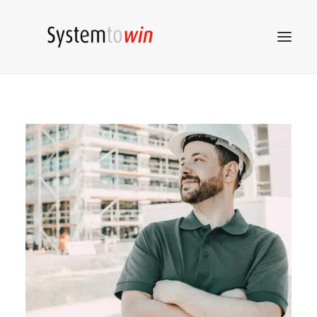
System to win
STW
Netzwerk
STW
Beratung
STW
Akademie
STW
Marketing
STW
Tools
Kontakt
ZUM SHOP