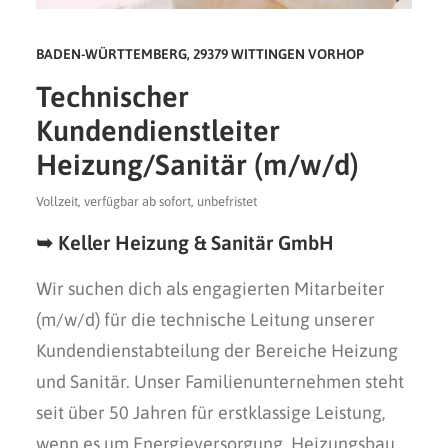
BADEN-WÜRTTEMBERG, 29379 WITTINGEN VORHOP
SYSTEM TO WIN eine Marke der smart
perfectionGmbH – Netzwerk, Beratung und
Technischer
Training für das Handwerk Bad & Heizung
Kundendienstleiter
07191 9922080
Heizung/Sanitär (m/w/d)
info@systemtowin.de
Vollzeit, verfügbar ab sofort, unbefristet
➥ Keller Heizung & Sanitär GmbH
Wir suchen dich als engagierten Mitarbeiter
(m/w/d) für die technische Leitung unserer
Kundendienstabteilung der Bereiche Heizung
und Sanitär. Unser Familienunternehmen steht
seit über 50 Jahren für erstklassige Leistung,
wenn es um Energieversorgung, Heizungsbau