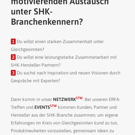
motivierenden Austausch
unter SHK-
Branchenkennern?
SYSTEM TO WIN eine Marke der smart
perfectionGmbH – Netzwerk, Beratung und
Training für das Handwerk Bad & Heizung
1
Du willst einen starken Zusammenhalt unter
07191 9922080
Gleichgesinnten?
info@systemtowin.de
2
Du willst eine leistungsstarke Zusammenarbeit mit
SHK-Hersteller-Partnern?
3
Du suchst nach Inspiration und neuen Visionen durch
Gespräche mit Experten?
STW
Dann komm in unser
NETZWERK
. Bei unseren ERFA-
STW
Treffen und
EVENTS
kommen Kunden, Partner und
Hersteller aus der SHK-Branche zusammen, um eigene
Erfahrungen im Kreis von Gleichgesinnten kund zu tun,
Produktneuheiten vorzustellen, gemeinsam Ideen zu