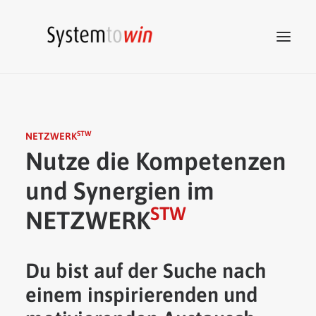
System to win
STW
STW
Netzwerk
NETZWERK
Nutze die Kompetenzen
STW
Beratung
und Synergien im
STW
Akademie
STW
STW
NETZWERK
Marketing
STW
Tools
Kontakt
Du bist auf der Suche nach
einem inspirierenden und
ZUM SHOP