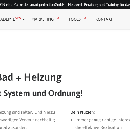
N eine Marke der smart perfectionGmbH – Netzwerk, Beratung und Training für d
STW
STW
STW
KADEMIE
MARKETING
TOOLS
KONTAKT
Bad + Heizung
it System und Ordnung!
izung sind selten. Und hierzu
Dein Nutzen:
chwertigen Verkauf nachhaltig
Immer genug richtige Intere
onal ausbilden.
die effektive Realisation