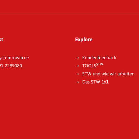
kt
Explore
ystemtowin.de
Kundenfeedback
STW
91 2299080
TOOLS
STW und wie wir arbeiten
Das STW 1x1