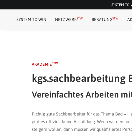
SYSTEM TO WI
STW
STW
SYSTEM TO WIN
NETZWERK
BERATUNG
A
STW
AKADEMIE
kgs.sachbearbeitung 
Vereinfachtes Arbeiten m
Richtig gute Sachbearbeiter für das Thema Bad + He
gibt es offiziell keine Ausbildung. Wenn wir den ho
steigern wollen, dann müssen wir qualifiziertes Pers