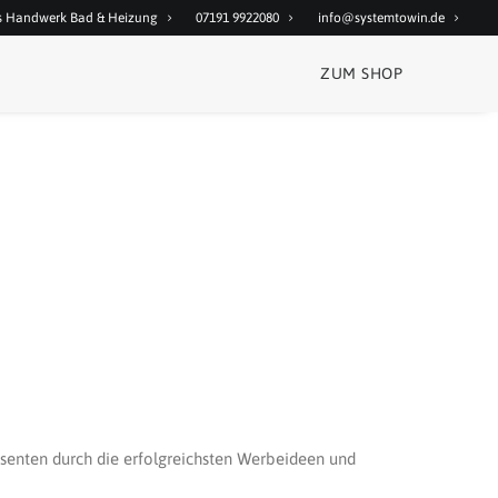
as Handwerk Bad & Heizung
07191 9922080
info@systemtowin.de
ZUM SHOP
ssenten durch die erfolgreichsten Werbeideen und