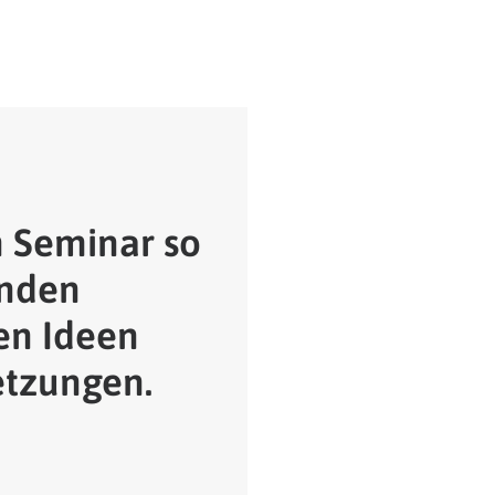
n Seminar so
unden
en Ideen
etzungen.