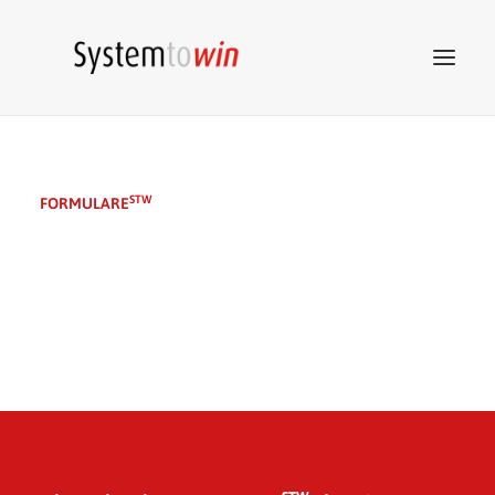
System to win
STW
FORMULARE
STW
Netzwerk
STW
Beratung
STW
Akademie
STW
Marketing
STW
Tools
Kontakt
ZUM SHOP