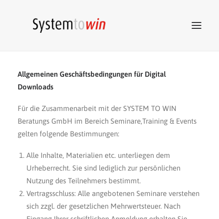
Allgemeinen Geschäftsbedingungen für Digital
System to win
Downloads
STW
Netzwerk
Für die Zusammenarbeit mit der SYSTEM TO WIN
STW
Beratung
Beratungs GmbH im Bereich Seminare,Training & Events
STW
Akademie
gelten folgende Bestimmungen:
STW
Marketing
Alle Inhalte, Materialien etc. unterliegen dem
STW
Tools
Urheberrecht. Sie sind lediglich zur persönlichen
Nutzung des Teilnehmers bestimmt.
Kontakt
Vertragsschluss: Alle angebotenen Seminare verstehen
sich zzgl. der gesetzlichen Mehrwertsteuer. Nach
ZUM SHOP
Eingang Ihrer schriftlichen Anmeldung erhalten Sie