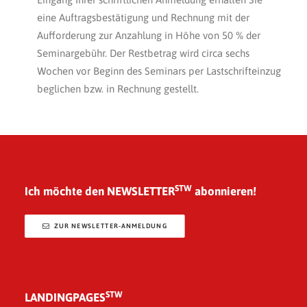
eine Auftragsbestätigung und Rechnung mit der
Aufforderung zur Anzahlung in Höhe von 50 % der
SYSTEM TO WIN eine Marke der smart
Seminargebühr. Der Restbetrag wird circa sechs
perfectionGmbH – Netzwerk, Beratung und
Wochen vor Beginn des Seminars per Lastschrifteinzug
Training für das Handwerk Bad & Heizung
beglichen bzw. in Rechnung gestellt.
07191 9922080
info@systemtowin.de
STW
Ich möchte den NEWSLETTER
abonnieren!
ZUR NEWSLETTER-ANMELDUNG
STW
LANDINGPAGES