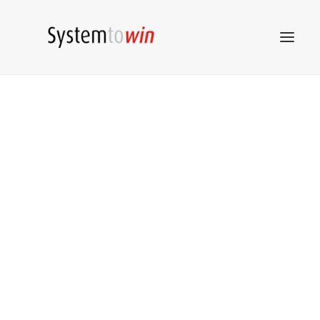
System to win
STW
Netzwerk
STW
Beratung
STW
Akademie
STW
Marketing
STW
Tools
Kontakt
ZUM SHOP