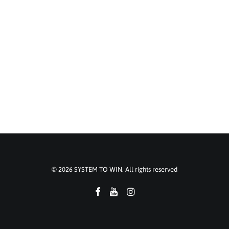
SYSTEM TO WIN eine Marke der smart
perfectionGmbH – Netzwerk, Beratung und
Training für das Handwerk Bad & Heizung
07191 9922080
info@systemtowin.de
© 2026 SYSTEM TO WIN. All rights reserved