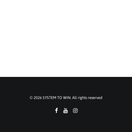
SYSTEM TO WIN eine Marke der smart
perfectionGmbH – Netzwerk, Beratung und
Training für das Handwerk Bad & Heizung
07191 9922080
info@systemtowin.de
© 2026 SYSTEM TO WIN. All rights reserved