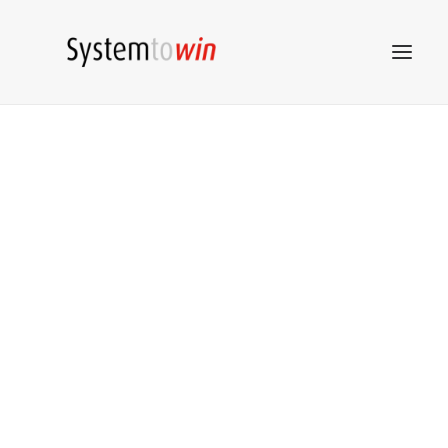
System to win
STW
Netzwerk
STW
Beratung
STW
Akademie
STW
Marketing
STW
Tools
Kontakt
ZUM SHOP